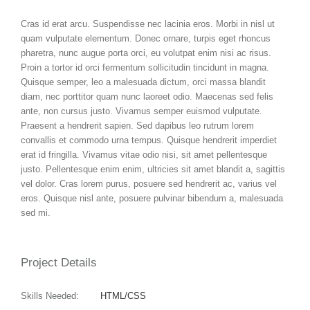
Cras id erat arcu. Suspendisse nec lacinia eros. Morbi in nisl ut
quam vulputate elementum. Donec ornare, turpis eget rhoncus
pharetra, nunc augue porta orci, eu volutpat enim nisi ac risus.
Proin a tortor id orci fermentum sollicitudin tincidunt in magna.
Quisque semper, leo a malesuada dictum, orci massa blandit
diam, nec porttitor quam nunc laoreet odio. Maecenas sed felis
ante, non cursus justo. Vivamus semper euismod vulputate.
Praesent a hendrerit sapien. Sed dapibus leo rutrum lorem
convallis et commodo urna tempus. Quisque hendrerit imperdiet
erat id fringilla. Vivamus vitae odio nisi, sit amet pellentesque
justo. Pellentesque enim enim, ultricies sit amet blandit a, sagittis
vel dolor. Cras lorem purus, posuere sed hendrerit ac, varius vel
eros. Quisque nisl ante, posuere pulvinar bibendum a, malesuada
sed mi.
Project Details
Skills Needed:
HTML/CSS