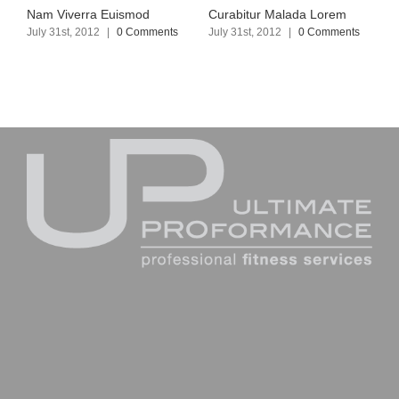
Nam Viverra Euismod
Curabitur Malada Lorem
S
July 31st, 2012
|
0 Comments
July 31st, 2012
|
0 Comments
J