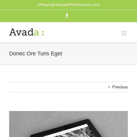
Skip
UPteam@UltimatePROformance.com
to
Facebook
content
Donec Ore Turis Eget
Previous
View
Larger
Image